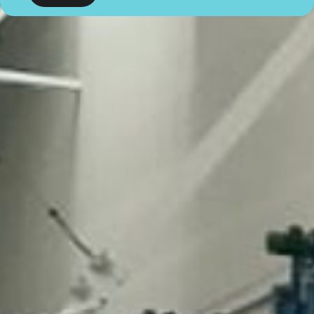
tractaments que es van a dur a terme és el consentiment.
D'acord amb els drets que li confereix la normativa vigent en
protecció de dades, l'usuari podrà dirigir-se a l'autoritat de
control competent per a presentar la reclamació que consideri
oportuna, així com també podrà exercir els drets d'accés,
rectificació, limitació de tractament, supressió, portabilitat i
oposició al tractament de les seves dades de caràcter
personal, així com a la retirada del consentiment prestat per al
tractament dels mateixos. Per a més informació, l'usuari pot
dirigir-se a la nostra política de privacitat.