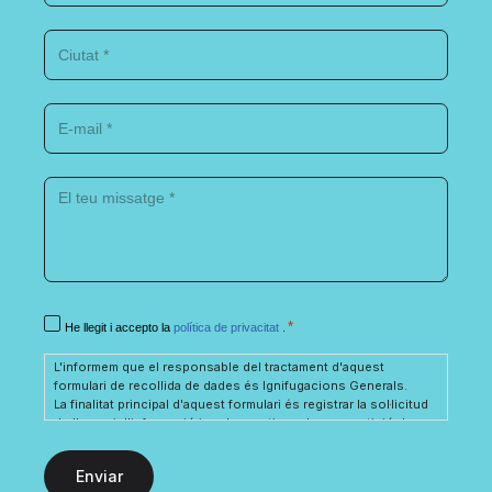
Ciutat
*
E-
mail
*
El
teu
missatge
*
Consentimiento
*
He llegit i accepto la
política de privacitat
.
*
L'informem que el responsable del tractament d'aquest
formulari de recollida de dades és Ignifugacions Generals.
La finalitat principal d'aquest formulari és registrar la sol·licitud
de l'usuari d'informació i poder gestionar la seva petició de
sol·licitud d'informació, relacionada amb els serveis i/o
productes dels quals Ignifugacions Generals disposa.
Així mateix, informem l'usuari que la base legítima per als