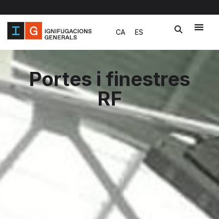
Vés
CA
ES
al
contingut
Portes i finestres
RF