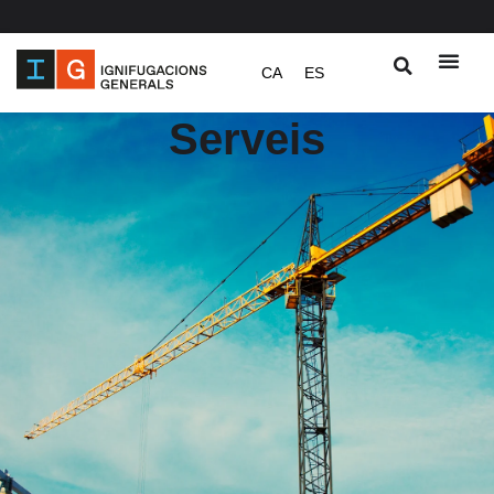
Vés
CA
ES
al
contingut
Serveis