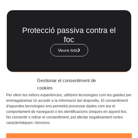
Protecció passiva contra el
foc
Veure tots
Gestionar el consentiment de
cookies
Aïllament tèrmic
Per oferir les millors experiències, utilitzem tecnologies com les galetes per
emmagatzemar i/o accedir a la informació del dispositiu. El consentiment
Veure tots
d'aquestes tecnologies ens permetrà processar dades com ara el
comportament de navegació o les identificacions úniques en aquest lloc.
No consentir o retirar el consentiment, pot afectar negativament certes
característiques i funcions.