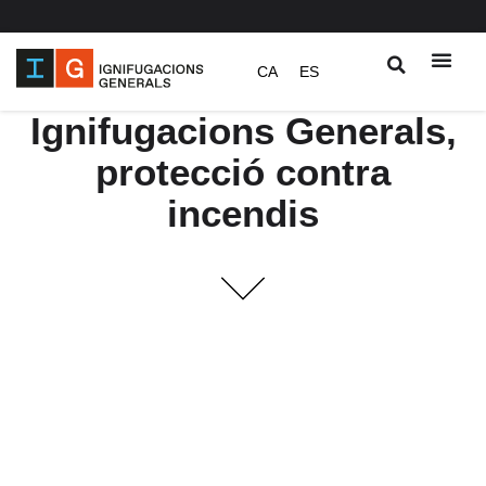
Vés
CA
ES
al
contingut
Ignifugacions Generals,
protecció contra
incendis