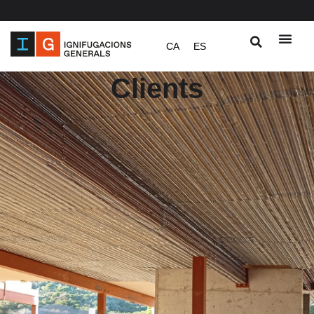
Vés
CA
ES
al
contingut
Clients