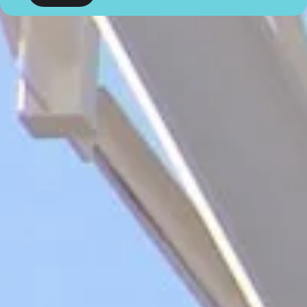
tractaments que es van a dur a terme és el consentiment.
D'acord amb els drets que li confereix la normativa vigent en
protecció de dades, l'usuari podrà dirigir-se a l'autoritat de
control competent per a presentar la reclamació que consideri
oportuna, així com també podrà exercir els drets d'accés,
rectificació, limitació de tractament, supressió, portabilitat i
oposició al tractament de les seves dades de caràcter
personal, així com a la retirada del consentiment prestat per al
tractament dels mateixos. Per a més informació, l'usuari pot
dirigir-se a la nostra política de privacitat.