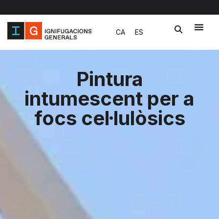
Vés
CA
ES
al
contingut
Pintura
intumescent per a
focs cel·lulòsics