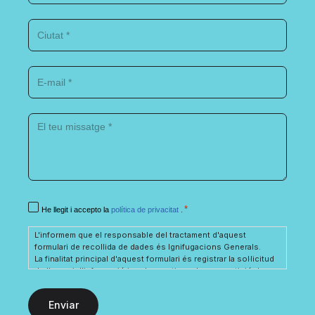
Ciutat
*
E-
mail
*
El
teu
missatge
*
Consentimiento
*
He llegit i accepto la
política de privacitat
.
*
L'informem que el responsable del tractament d'aquest
formulari de recollida de dades és Ignifugacions Generals.
La finalitat principal d'aquest formulari és registrar la sol·licitud
de l'usuari d'informació i poder gestionar la seva petició de
sol·licitud d'informació, relacionada amb els serveis i/o
productes dels quals Ignifugacions Generals disposa.
Així mateix, informem l'usuari que la base legítima per als